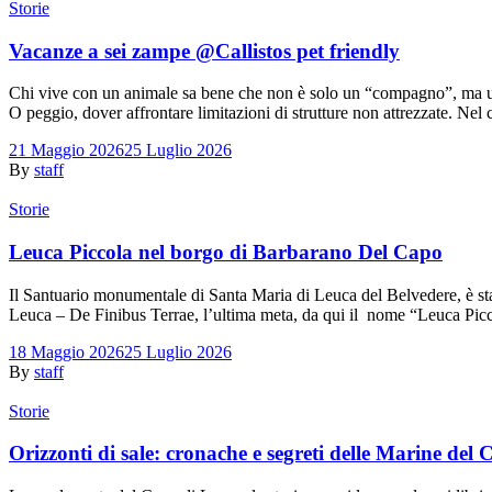
Storie
Vacanze a sei zampe @Callistos pet friendly
Chi vive con un animale sa bene che non è solo un “compagno”, ma un 
O peggio, dover affrontare limitazioni di strutture non attrezzate. Ne
21 Maggio 2026
25 Luglio 2026
By
staff
Storie
Leuca Piccola nel borgo di Barbarano Del Capo
Il Santuario monumentale di Santa Maria di Leuca del Belvedere, è stato
Leuca – De Finibus Terrae, l’ultima meta, da qui il nome “Leuca Piccola
18 Maggio 2026
25 Luglio 2026
By
staff
Storie
Orizzonti di sale: cronache e segreti delle Marine del