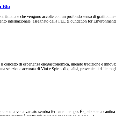
a Blu
iera italiana e che vengono accolte con un profondo senso di gratitudine
mento internazionale, assegnato dalla FEE (Foundation for Environment
sce il concetto di esperienza enogastronomica, unendo tradizione e inn
na selezione accurata di Vini e Spirits di qualità, provenienti dalle migli
sso, che una volta varcato sembra fermare il tempo. È quello della canti