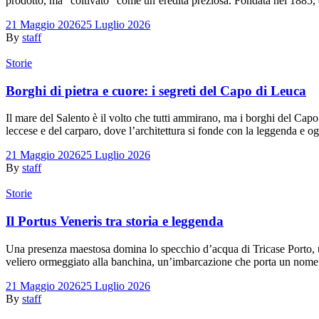
prodotto, ma “coltivato” come un’eredità preziosa. Fondata nel 1885, q
21 Maggio 2026
25 Luglio 2026
By
staff
Storie
Borghi di pietra e cuore: i segreti del Capo di Leuca
Il mare del Salento è il volto che tutti ammirano, ma i borghi del Capo 
leccese e del carparo, dove l’architettura si fonde con la leggenda e 
21 Maggio 2026
25 Luglio 2026
By
staff
Storie
Il Portus Veneris tra storia e leggenda
Una presenza maestosa domina lo specchio d’acqua di Tricase Porto, u
veliero ormeggiato alla banchina, un’imbarcazione che porta un nome 
21 Maggio 2026
25 Luglio 2026
By
staff