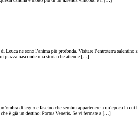
uesta cantina è molto più di un’azienda vinicola: è il […]
di Leuca ne sono l’anima più profonda. Visitare l’entroterra salentino sig
ogni piazza nasconde una storia che attende […]
n’ombra di legno e fascino che sembra appartenere a un’epoca in cui il
che è già un destino: Portus Veneris. Se vi fermate a […]