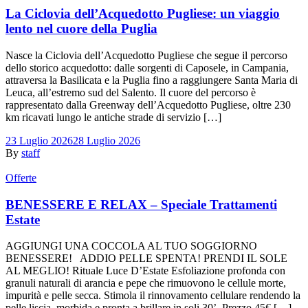
La Ciclovia dell’Acquedotto Pugliese: un viaggio
lento nel cuore della Puglia
Nasce la Ciclovia dell’Acquedotto Pugliese che segue il percorso
dello storico acquedotto: dalle sorgenti di Caposele, in Campania,
attraversa la Basilicata e la Puglia fino a raggiungere Santa Maria di
Leuca, all’estremo sud del Salento. Il cuore del percorso è
rappresentato dalla Greenway dell’Acquedotto Pugliese, oltre 230
km ricavati lungo le antiche strade di servizio […]
23 Luglio 2026
28 Luglio 2026
By
staff
Offerte
BENESSERE E RELAX – Speciale Trattamenti
Estate
AGGIUNGI UNA COCCOLA AL TUO SOGGIORNO
BENESSERE! ADDIO PELLE SPENTA! PRENDI IL SOLE
AL MEGLIO! Rituale Luce D’Estate Esfoliazione profonda con
granuli naturali di arancia e pepe che rimuovono le cellule morte,
impurità e pelle secca. Stimola il rinnovamento cellulare rendendo la
pelle liscia, morbida e pronta a brillare in soli 30’. Prezzo 45€ […]