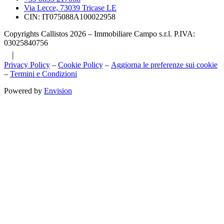
Via Lecce, 73039 Tricase LE
CIN: IT075088A100022958
Copyrights Callistos 2026 – Immobiliare Campo s.r.l. P.IVA:
03025840756
|
Privacy Policy
–
Cookie Policy
–
Aggiorna le preferenze sui cookie
–
Termini e Condizioni
Powered by
Envision