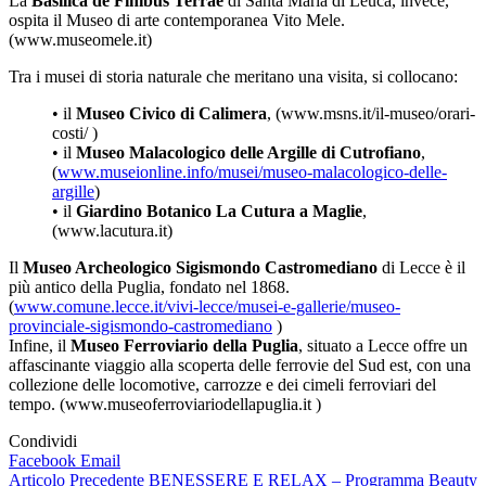
La
Basilica de Finibus Terrae
di Santa Maria di Leuca, invece,
ospita il Museo di arte contemporanea Vito Mele.
(www.museomele.it)
Tra i musei di storia naturale che meritano una visita, si collocano:
• il
Museo Civico di Calimera
, (www.msns.it/il-museo/orari-
costi/ )
• il
Museo Malacologico delle Argille di Cutrofiano
,
(
www.museionline.info/musei/museo-malacologico-delle-
argille
)
• il
Giardino Botanico La Cutura a Maglie
,
(www.lacutura.it)
Il
Museo Archeologico Sigismondo Castromediano
di Lecce è il
più antico della Puglia, fondato nel 1868.
(
www.comune.lecce.it/vivi-lecce/musei-e-gallerie/museo-
provinciale-sigismondo-castromediano
)
Infine, il
Museo Ferroviario della Puglia
, situato a Lecce offre un
affascinante viaggio alla scoperta delle ferrovie del Sud est, con una
collezione delle locomotive, carrozze e dei cimeli ferroviari del
tempo. (www.museoferroviariodellapuglia.it )
Condividi
Facebook
Email
Navigazione
Articolo Precedente
BENESSERE E RELAX – Programma Beauty