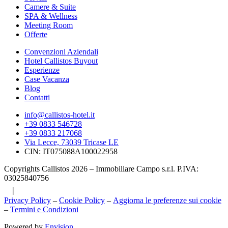
Camere & Suite
SPA & Wellness
Meeting Room
Offerte
Convenzioni Aziendali
Hotel Callistos Buyout
Esperienze
Case Vacanza
Blog
Contatti
info@callistos-hotel.it
+39 0833 546728
+39 0833 217068
Via Lecce, 73039 Tricase LE
CIN: IT075088A100022958
Copyrights Callistos 2026 – Immobiliare Campo s.r.l. P.IVA:
03025840756
|
Privacy Policy
–
Cookie Policy
–
Aggiorna le preferenze sui cookie
–
Termini e Condizioni
Powered by
Envision