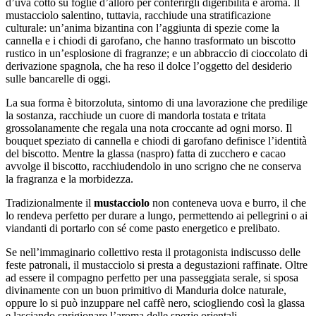
d’uva cotto su foglie d’alloro per conferirgli digeribilità e aroma. Il
mustacciolo salentino, tuttavia, racchiude una stratificazione
culturale: un’anima bizantina con l’aggiunta di spezie come la
cannella e i chiodi di garofano, che hanno trasformato un biscotto
rustico in un’esplosione di fragranze; e un abbraccio di cioccolato di
derivazione spagnola, che ha reso il dolce l’oggetto del desiderio
sulle bancarelle di oggi.
La sua forma è bitorzoluta, sintomo di una lavorazione che predilige
la sostanza, racchiude un cuore di mandorla tostata e tritata
grossolanamente che regala una nota croccante ad ogni morso. Il
bouquet speziato di cannella e chiodi di garofano definisce l’identità
del biscotto. Mentre la glassa (naspro) fatta di zucchero e cacao
avvolge il biscotto, racchiudendolo in uno scrigno che ne conserva
la fragranza e la morbidezza.
Tradizionalmente il
mustacciolo
non conteneva uova e burro, il che
lo rendeva perfetto per durare a lungo, permettendo ai pellegrini o ai
viandanti di portarlo con sé come pasto energetico e prelibato.
Se nell’immaginario collettivo resta il protagonista indiscusso delle
feste patronali, il mustacciolo si presta a degustazioni raffinate. Oltre
ad essere il compagno perfetto per una passeggiata serale, si sposa
divinamente con un buon primitivo di Manduria dolce naturale,
oppure lo si può inzuppare nel caffè nero, sciogliendo così la glassa
e lasciando sprigionare l’aroma delle spezie orientali.