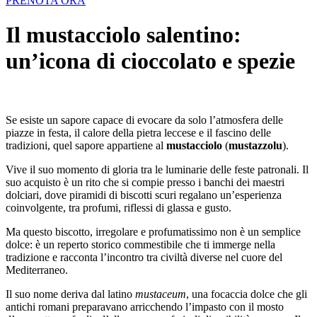
PRENOTA ORA
Il mustacciolo salentino:
un’icona di cioccolato e spezie
Se esiste un sapore capace di evocare da solo l’atmosfera delle
piazze in festa, il calore della pietra leccese e il fascino delle
tradizioni, quel sapore appartiene al
mustacciolo
(
mustazzolu
).
Vive il suo momento di gloria tra le luminarie delle feste patronali. Il
suo acquisto è un rito che si compie presso i banchi dei maestri
dolciari, dove piramidi di biscotti scuri regalano un’esperienza
coinvolgente, tra profumi, riflessi di glassa e gusto.
Ma questo biscotto, irregolare e profumatissimo non è un semplice
dolce: è un reperto storico commestibile che ti immerge nella
tradizione e racconta l’incontro tra civiltà diverse nel cuore del
Mediterraneo.
Il suo nome deriva dal latino
mustaceum
, una focaccia dolce che gli
antichi romani preparavano arricchendo l’impasto con il mosto