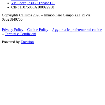
Via Lecce, 73039 Tricase LE
CIN: IT075088A100022958
Copyrights Callistos 2026 – Immobiliare Campo s.r.l. P.IVA:
03025840756
|
Privacy Policy
–
Cookie Policy
–
Aggiorna le preferenze sui cookie
–
Termini e Condizioni
Powered by
Envision