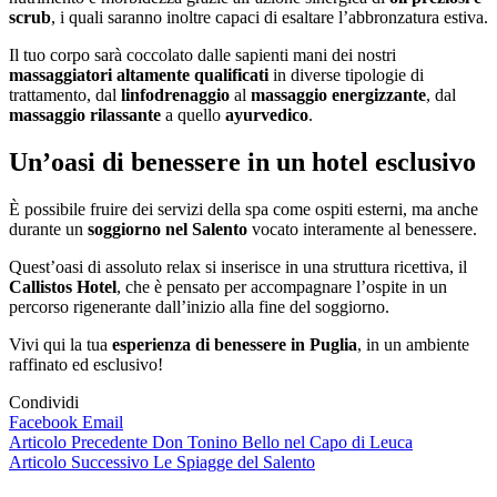
scrub
, i quali saranno inoltre capaci di esaltare l’abbronzatura estiva.
Il tuo corpo sarà coccolato dalle sapienti mani dei nostri
massaggiatori altamente qualificati
in diverse tipologie di
trattamento, dal
linfodrenaggio
al
massaggio energizzante
, dal
massaggio rilassante
a quello
ayurvedico
.
Un’oasi di benessere in un hotel esclusivo
È possibile fruire dei servizi della spa come ospiti esterni, ma anche
durante un
soggiorno nel Salento
vocato interamente al benessere.
Quest’oasi di assoluto relax si inserisce in una struttura ricettiva, il
Callistos Hotel
, che è pensato per accompagnare l’ospite in un
percorso rigenerante dall’inizio alla fine del soggiorno.
Vivi qui la tua
esperienza di benessere in Puglia
, in un ambiente
raffinato ed esclusivo!
Condividi
Facebook
Email
Navigazione
Articolo Precedente
Don Tonino Bello nel Capo di Leuca
Articolo Successivo
Le Spiagge del Salento
articoli