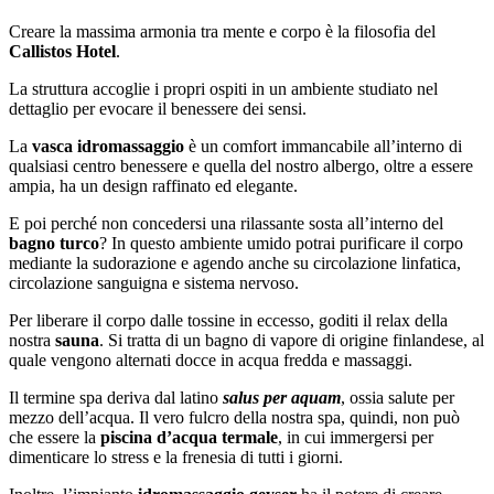
Creare la massima armonia tra mente e corpo è la filosofia del
Callistos Hotel
.
La struttura accoglie i propri ospiti in un ambiente studiato nel
dettaglio per evocare il benessere dei sensi.
La
vasca idromassaggio
è un comfort immancabile all’interno di
qualsiasi centro benessere e quella del nostro albergo, oltre a essere
ampia, ha un design raffinato ed elegante.
E poi perché non concedersi una rilassante sosta all’interno del
bagno turco
? In questo ambiente umido potrai purificare il corpo
mediante la sudorazione e agendo anche su circolazione linfatica,
circolazione sanguigna e sistema nervoso.
Per liberare il corpo dalle tossine in eccesso, goditi il relax della
nostra
sauna
. Si tratta di un bagno di vapore di origine finlandese, al
quale vengono alternati docce in acqua fredda e massaggi.
Il termine spa deriva dal latino
salus per aquam
, ossia salute per
mezzo dell’acqua. Il vero fulcro della nostra spa, quindi, non può
che essere la
piscina d’acqua termale
, in cui immergersi per
dimenticare lo stress e la frenesia di tutti i giorni.