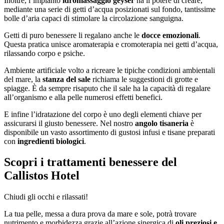
Inoltre, l’impianto
idromassaggio geyser
ha il potere di creare,
mediante una serie di getti d’acqua posizionati sul fondo, tantissime
bolle d’aria capaci di stimolare la circolazione sanguigna.
Getti di puro benessere li regalano anche le
docce emozionali
.
Questa pratica unisce aromaterapia e cromoterapia nei getti d’acqua,
rilassando corpo e psiche.
Ambiente artificiale volto a ricreare le tipiche condizioni ambientali
del mare, la
stanza del sale
richiama le suggestioni di grotte e
spiagge. È da sempre risaputo che il sale ha la capacità di regalare
all’organismo e alla pelle numerosi effetti benefici.
E infine l’idratazione del corpo è uno degli elementi chiave per
assicurarsi il giusto benessere. Nel nostro
angolo tisaneria
è
disponibile un vasto assortimento di gustosi infusi e tisane preparati
con
ingredienti biologici
.
Scopri i trattamenti benessere del
Callistos Hotel
Chiudi gli occhi e rilassati!
La tua pelle, messa a dura prova da mare e sole, potrà trovare
nutrimento e morbidezza grazie all’azione sinergica di
oli preziosi e